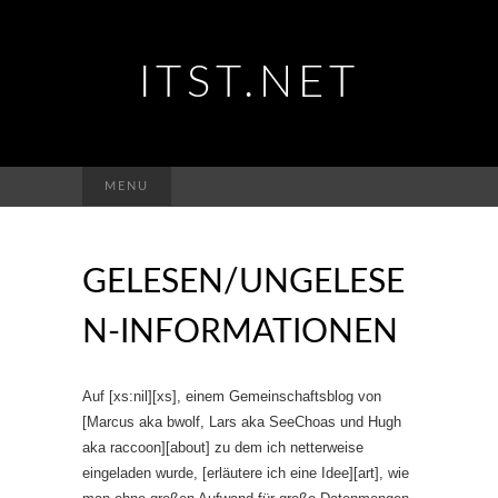
ITST.NET
Suchen
MENU
nach:
GELESEN/UNGELESE
N-INFORMATIONEN
Auf [xs:nil][xs], einem Gemeinschaftsblog von
[Marcus aka bwolf, Lars aka SeeChoas und Hugh
aka raccoon][about] zu dem ich netterweise
eingeladen wurde, [erläutere ich eine Idee][art], wie