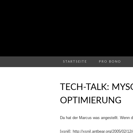
STARTSEITE
PRO BONO
TECH-TALK: MYS
OPTIMIERUNG
Da hat der Marcus was angestellt. Wenn das
[xsnil]: http://xsnil.antbear.org/2005/02/12