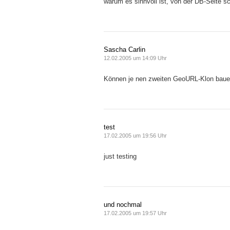
warum es sinnvoll ist, von der DB-Seite s
Sascha Carlin
12.02.2005 um 14:09 Uhr
Können je nen zweiten GeoURL-Klon baue
test
17.02.2005 um 19:56 Uhr
just testing
und nochmal
17.02.2005 um 19:57 Uhr