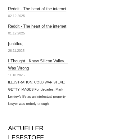
Reddit - The heart of the internet
02.12.2025
Reddit - The heart of the internet
01.12.2025
[untitled]
26.11.2025
I Thought I Knew Silicon Valley. I
Was Wrong
11.10.2025
ILLUSTRATION: COLD WAR STEVE;
GETTY IMAGES For decades, Mark
Lemley’s life as an intellectual property
lawyer was orderly enough.
AKTUELLER
LESESTOFF