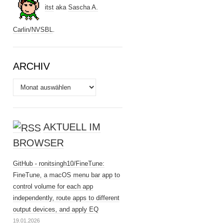
itst
aka
Sascha A.
Carlin
/
NVSBL
.
ARCHIV
Archiv
AKTUELL IM
BROWSER
GitHub - ronitsingh10/FineTune:
FineTune, a macOS menu bar app to
control volume for each app
independently, route apps to different
output devices, and apply EQ
19.01.2026