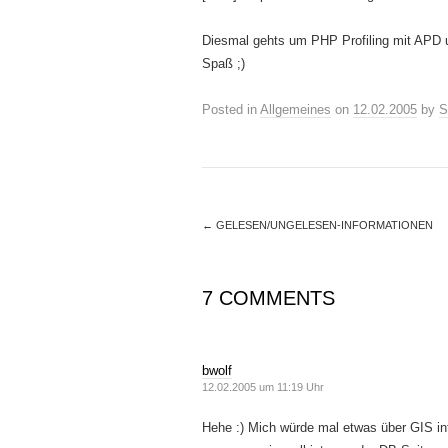
Diesmal gehts um PHP Profiling mit APD 
Spaß ;)
Posted in
Allgemeines
on
12.02.2005
by
S
←
GELESEN/UNGELESEN-INFORMATIONEN
7 COMMENTS
bwolf
12.02.2005 um 11:19 Uhr
Hehe :) Mich würde mal etwas über GIS int