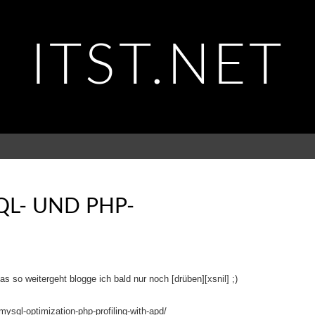
ITST.NET
QL- UND PHP-
 so weitergeht blogge ich bald nur noch [drüben][xsnil] ;)
/mysql-optimization-php-profiling-with-apd/