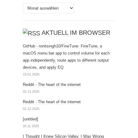
Archiv
AKTUELL IM BROWSER
GitHub - ronitsingh10/FineTune: FineTune, a
macOS menu bar app to control volume for each
app independently, route apps to different output
devices, and apply EQ
19.01.2026
Reddit - The heart of the internet
02.12.2025
Reddit - The heart of the internet
01.12.2025
[untitled]
26.11.2025
I Thought I Knew Silicon Valley. I Was Wrong