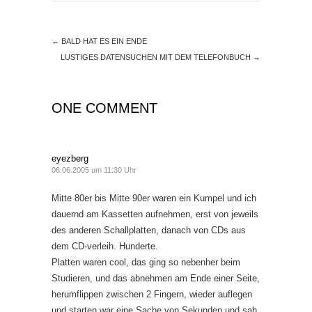
←
BALD HAT ES EIN ENDE
LUSTIGES DATENSUCHEN MIT DEM TELEFONBUCH
→
ONE COMMENT
eyezberg
06.06.2005 um 11:30 Uhr
Mitte 80er bis Mitte 90er waren ein Kumpel und ich
dauernd am Kassetten aufnehmen, erst von jeweils
des anderen Schallplatten, danach von CDs aus
dem CD-verleih. Hunderte.
Platten waren cool, das ging so nebenher beim
Studieren, und das abnehmen am Ende einer Seite,
herumflippen zwischen 2 Fingern, wieder auflegen
und starten war eine Sache von Sekunden und sah