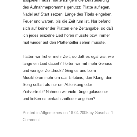
abspielen muss, hätte ich gern die Zeitsteuerung
des Aufnahmeproramms genutzt: Platte auflegen,
Nadel auf Start setzen, Länge des Titels eingeben,
Feuer und warten, bis die Zeit rum ist. Nur befand
sich auf keiner der Platten eine Zeitangabe, so daß
ich jedes einzelne Lied hören musste bzw. immer
mal wieder auf den Plattenteller sehen musste.
Hatten wir früher mehr Zeit, so daß es egal war, wie
lange ein Lied dauert? Hörten wir mit mehr Genuss
und weniger Zeitdruck? Ging es uns beim
Musikhören mehr um das Erlebnis, den Klang, den
Song selbst als nur um Ablenkung oder
Zeitvertreib? Nahmen wir viele Dinge gelassener
und ließen es einfach zeitloser angehen?
Posted in
Allgemeines
on
18.04.2005
by
Sascha
.
1
Comment