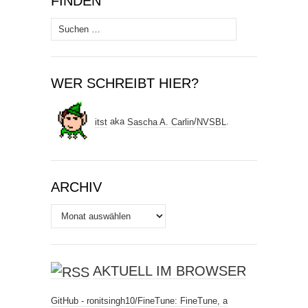
FINDEN
Suchen
nach:
WER SCHREIBT HIER?
itst
aka
Sascha A. Carlin
/
NVSBL
.
ARCHIV
Archiv
AKTUELL IM BROWSER
GitHub - ronitsingh10/FineTune: FineTune, a