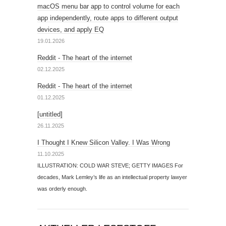
macOS menu bar app to control volume for each
app independently, route apps to different output
devices, and apply EQ
19.01.2026
Reddit - The heart of the internet
02.12.2025
Reddit - The heart of the internet
01.12.2025
[untitled]
26.11.2025
I Thought I Knew Silicon Valley. I Was Wrong
11.10.2025
ILLUSTRATION: COLD WAR STEVE; GETTY IMAGES For
decades, Mark Lemley’s life as an intellectual property lawyer
was orderly enough.