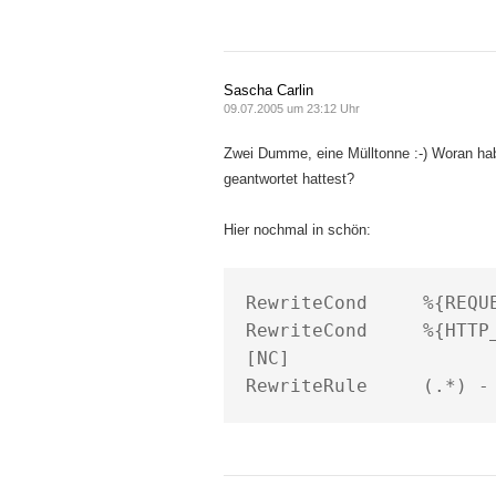
Sascha Carlin
09.07.2005 um 23:12 Uhr
Zwei Dumme, eine Mülltonne :-) Woran hab
geantwortet hattest?
Hier nochmal in schön:
RewriteCond     %{REQUE
RewriteCond     %{HTTP_RE
[NC]
