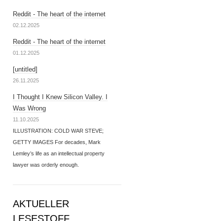
Reddit - The heart of the internet
02.12.2025
Reddit - The heart of the internet
01.12.2025
[untitled]
26.11.2025
I Thought I Knew Silicon Valley. I
Was Wrong
11.10.2025
ILLUSTRATION: COLD WAR STEVE;
GETTY IMAGES For decades, Mark
Lemley’s life as an intellectual property
lawyer was orderly enough.
AKTUELLER
LESESTOFF