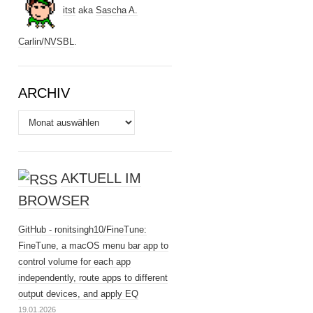
itst
aka
Sascha A.
Carlin
/
NVSBL
.
ARCHIV
Archiv
AKTUELL IM
BROWSER
GitHub - ronitsingh10/FineTune:
FineTune, a macOS menu bar app to
control volume for each app
independently, route apps to different
output devices, and apply EQ
19.01.2026