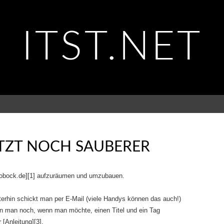
ITST.NET
ETZT NOCH SAUBERER
mobock.de][1] aufzuräumen und umzubauen.
iterhin schickt man per E-Mail (viele Handys können das auch!)
nn man noch, wenn man möchte, einen Titel und ein Tag
 [Anleitung][3].