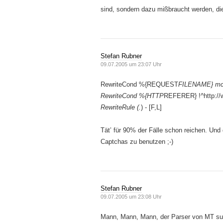
sind, sondern dazu mißbraucht werden, die
Stefan Rubner
09.07.2005 um 23:07 Uhr
RewriteCond %{REQUEST
FILENAME} mc.
RewriteCond %{HTTP
REFERER} !^http://w
RewriteRule (.
) - [F,L]
Tät’ für 90% der Fälle schon reichen. Und
Captchas zu benutzen ;-)
Stefan Rubner
09.07.2005 um 23:08 Uhr
Mann, Mann, Mann, der Parser von MT suc