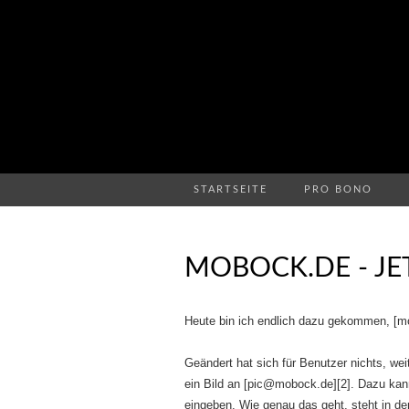
STARTSEITE
PRO BONO
MOBOCK.DE - J
Heute bin ich endlich dazu gekommen, [
Geändert hat sich für Benutzer nichts, we
ein Bild an [pic@mobock.de][2]. Dazu ka
eingeben. Wie genau das geht, steht in der