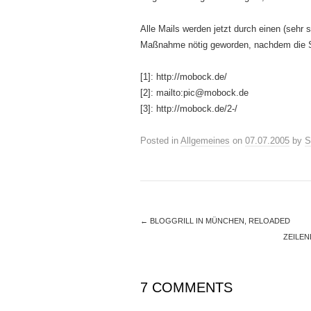
Alle Mails werden jetzt durch einen (sehr s
Maßnahme nötig geworden, nachdem die 
[1]: http://mobock.de/
[2]: mailto:pic@mobock.de
[3]: http://mobock.de/2-/
Posted in
Allgemeines
on
07.07.2005
by
S
←
BLOGGRILL IN MÜNCHEN, RELOADED
ZEILE
7 COMMENTS