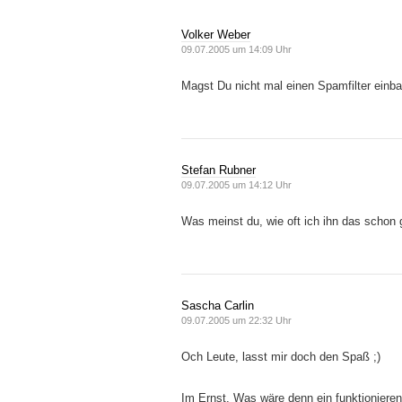
Volker Weber
09.07.2005 um 14:09 Uhr
Magst Du nicht mal einen Spamfilter einba
Stefan Rubner
09.07.2005 um 14:12 Uhr
Was meinst du, wie oft ich ihn das schon 
Sascha Carlin
09.07.2005 um 22:32 Uhr
Och Leute, lasst mir doch den Spaß ;)
Im Ernst. Was wäre denn ein funktionier