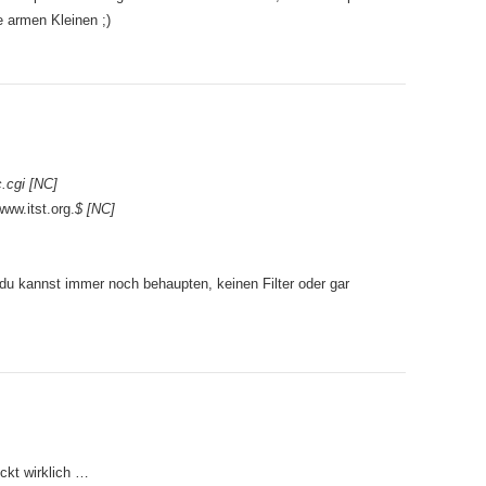
 armen Kleinen ;)
cgi [NC]
ww.itst.org.
$ [NC]
 du kannst immer noch behaupten, keinen Filter oder gar
kt wirklich …