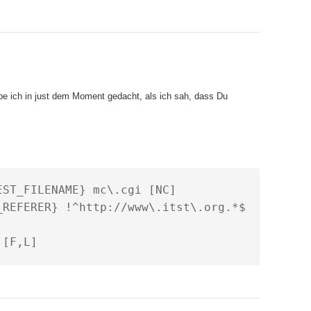
e ich in just dem Moment gedacht, als ich sah, dass Du
ST_FILENAME} mc\.cgi [NC]

FERER} !^http://www\.itst\.org.*$        