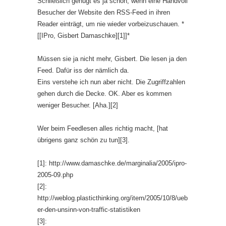
Schließlich genügt es ja schon, wenn eine Handvoll
Besucher der Website den RSS-Feed in ihren
Reader einträgt, um nie wieder vorbeizuschauen. *
[[IPro, Gisbert Damaschke][1]]*
Müssen sie ja nicht mehr, Gisbert. Die lesen ja den
Feed. Dafür iss der nämlich da.
Eins verstehe ich nun aber nicht. Die Zugriffzahlen
gehen durch die Decke. OK. Aber es kommen
weniger Besucher. [Aha.][2]
Wer beim Feedlesen alles richtig macht, [hat
übrigens ganz schön zu tun][3].
[1]: http://www.damaschke.de/marginalia/2005/ipro-
2005-09.php
[2]:
http://weblog.plasticthinking.org/item/2005/10/8/ueb
er-den-unsinn-von-traffic-statistiken
[3]: