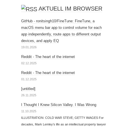
AKTUELL IM BROWSER
GitHub - ronitsingh10/FineTune: FineTune, a
macOS menu bar app to control volume for each
app independently, route apps to different output
devices, and apply EQ
19.01.2026
Reddit - The heart of the internet
02.12.2025
Reddit - The heart of the internet
01.12.2025
[untitled]
26.11.2025
I Thought I Knew Silicon Valley. I Was Wrong
11.10.2025
ILLUSTRATION: COLD WAR STEVE; GETTY IMAGES For
decades, Mark Lemley’s life as an intellectual property lawyer