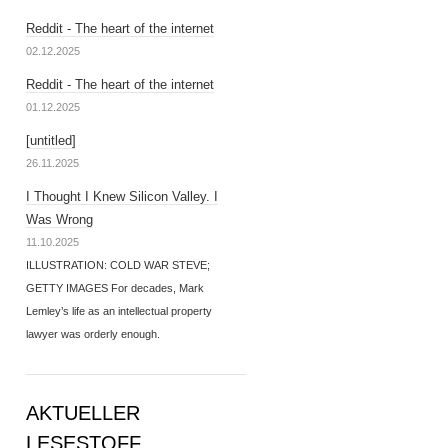
Reddit - The heart of the internet
02.12.2025
Reddit - The heart of the internet
01.12.2025
[untitled]
26.11.2025
I Thought I Knew Silicon Valley. I
Was Wrong
11.10.2025
ILLUSTRATION: COLD WAR STEVE;
GETTY IMAGES For decades, Mark
Lemley’s life as an intellectual property
lawyer was orderly enough.
AKTUELLER
LESESTOFF