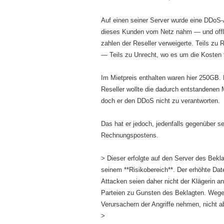
Auf einen seiner Server wurde eine DDoS-
dieses Kunden vom Netz nahm — und offlin
zahlen der Reseller verweigerte. Teils zu 
— Teils zu Unrecht, wo es um die Kosten f
Im Mietpreis enthalten waren hier 250GB
Reseller wollte die dadurch entstandenen
doch er den DDoS nicht zu verantworten.
Das hat er jedoch, jedenfalls gegenüber se
Rechnungspostens.
> Dieser erfolgte auf den Server des Bekl
seinem **Risikobereich**. Der erhöhte Da
Attacken seien daher nicht der Klägerin a
Parteien zu Gunsten des Beklagten. Wegen
Verursachern der Angriffe nehmen, nicht a
>