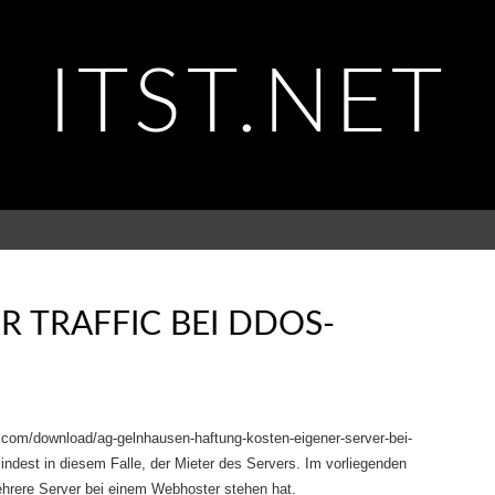
ITST.NET
R TRAFFIC BEI DDOS-
hr.com/download/ag-gelnhausen-haftung-kosten-eigener-server-bei-
indest in diesem Falle, der Mieter des Servers. Im vorliegenden
mehrere Server bei einem Webhoster stehen hat.