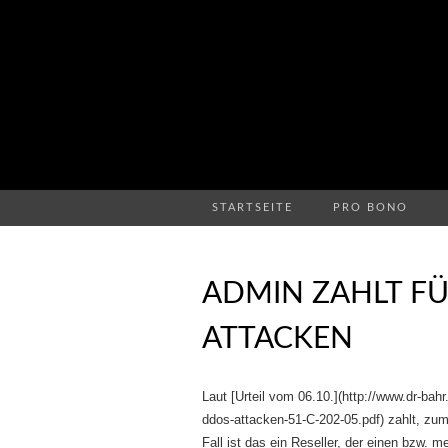
STARTSEITE
PRO BONO
ADMIN ZAHLT FÜ
ATTACKEN
Laut [Urteil vom 06.10.](http://www.dr-ba
ddos-attacken-51-C-202-05.pdf) zahlt, zum
Fall ist das ein Reseller, der einen bzw. 