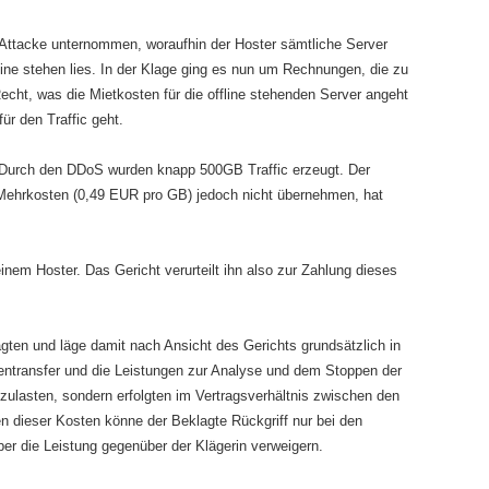
Attacke unternommen, woraufhin der Hoster sämtliche Server
e stehen lies. In der Klage ging es nun um Rechnungen, die zu
Recht, was die Mietkosten für die offline stehenden Server angeht
ür den Traffic geht.
. Durch den DDoS wurden knapp 500GB Traffic erzeugt. Der
 Mehrkosten (0,49 EUR pro GB) jedoch nicht übernehmen, hat
inem Hoster. Das Gericht verurteilt ihn also zur Zahlung dieses
agten und läge damit nach Ansicht des Gerichts grundsätzlich in
tentransfer und die Leistungen zur Analyse und dem Stoppen der
nzulasten, sondern erfolgten im Vertragsverhältnis zwischen den
 dieser Kosten könne der Beklagte Rückgriff nur bei den
ber die Leistung gegenüber der Klägerin verweigern.