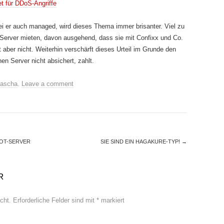
tet für DDoS-Angriffe
i er auch managed, wird dieses Thema immer brisanter. Viel zu
n Server mieten, davon ausgehend, dass sie mit Confixx und Co.
t aber nicht. Weiterhin verschärft dieses Urteil im Grunde den
en Server nicht absichert, zahlt.
ascha
.
Leave a comment
OOT-SERVER
SIE SIND EIN HAGAKURE-TYP!
→
R
cht.
Erforderliche Felder sind mit
*
markiert