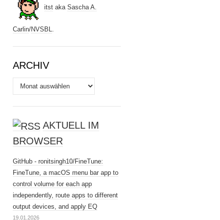
itst
aka
Sascha A.
Carlin
/
NVSBL
.
ARCHIV
Archiv
AKTUELL IM
BROWSER
GitHub - ronitsingh10/FineTune:
FineTune, a macOS menu bar app to
control volume for each app
independently, route apps to different
output devices, and apply EQ
19.01.2026