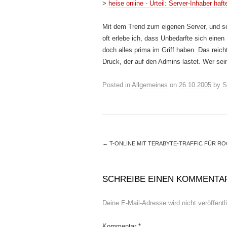
>
heise online - Urteil: Server-Inhaber haf
Mit dem Trend zum eigenen Server, und se
oft erlebe ich, dass Unbedarfte sich eine
doch alles prima im Griff haben. Das reich
Druck, der auf den Admins lastet. Wer sein
Posted in
Allgemeines
on
26.10.2005
by
S
←
T-ONLINE MIT TERABYTE-TRAFFIC FÜR R
SCHREIBE EINEN KOMMENTA
Deine E-Mail-Adresse wird nicht veröffentli
Kommentar
*