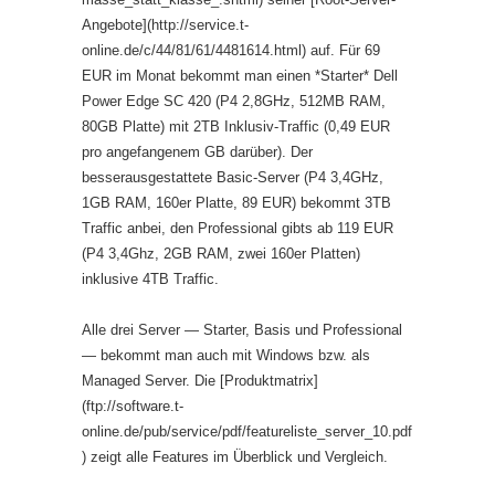
Angebote](http://service.t-
online.de/c/44/81/61/4481614.html) auf. Für 69
EUR im Monat bekommt man einen *Starter* Dell
Power Edge SC 420 (P4 2,8GHz, 512MB RAM,
80GB Platte) mit 2TB Inklusiv-Traffic (0,49 EUR
pro angefangenem GB darüber). Der
besserausgestattete Basic-Server (P4 3,4GHz,
1GB RAM, 160er Platte, 89 EUR) bekommt 3TB
Traffic anbei, den Professional gibts ab 119 EUR
(P4 3,4Ghz, 2GB RAM, zwei 160er Platten)
inklusive 4TB Traffic.
Alle drei Server — Starter, Basis und Professional
— bekommt man auch mit Windows bzw. als
Managed Server. Die [Produktmatrix]
(ftp://software.t-
online.de/pub/service/pdf/featureliste_server_10.pdf
) zeigt alle Features im Überblick und Vergleich.