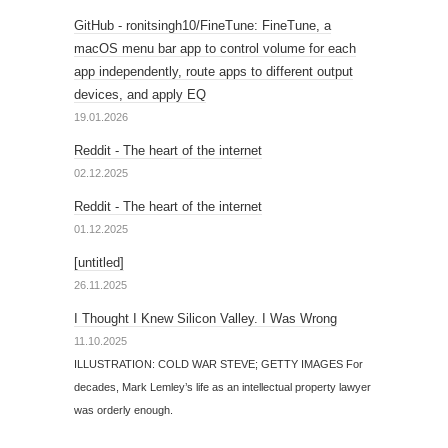
GitHub - ronitsingh10/FineTune: FineTune, a
macOS menu bar app to control volume for each
app independently, route apps to different output
devices, and apply EQ
19.01.2026
Reddit - The heart of the internet
02.12.2025
Reddit - The heart of the internet
01.12.2025
[untitled]
26.11.2025
I Thought I Knew Silicon Valley. I Was Wrong
11.10.2025
ILLUSTRATION: COLD WAR STEVE; GETTY IMAGES For
decades, Mark Lemley’s life as an intellectual property lawyer
was orderly enough.