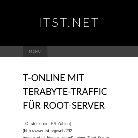
ITST.NET
Suchen
MENU
nach:
T-ONLINE MIT
TERABYTE-TRAFFIC
FÜR ROOT-SERVER
TOI stockt die [PS-Zahlen]
(http://www.itst.org/web/292-
masse_statt_klasse_.shtml) seiner [Root-Server-