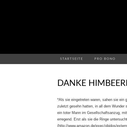
STARTSEITE
PRO BONO
DANKE HIMBEER
*Als sie eingetreten waren, sahen sie ein 
zuletzt gesehn hatten, in all dem Wunder
ein toter Mann im Gesellschaftsanzug, mi
erregend. Erst als sie die Ringe untersucht
(http://www.amazon.de/exec/obidos/externa