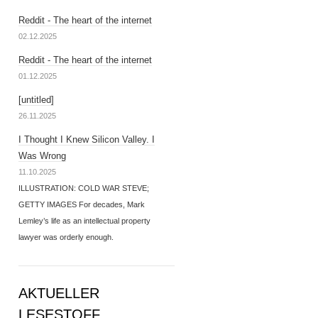
Reddit - The heart of the internet
02.12.2025
Reddit - The heart of the internet
01.12.2025
[untitled]
26.11.2025
I Thought I Knew Silicon Valley. I
Was Wrong
11.10.2025
ILLUSTRATION: COLD WAR STEVE;
GETTY IMAGES For decades, Mark
Lemley’s life as an intellectual property
lawyer was orderly enough.
AKTUELLER
LESESTOFF