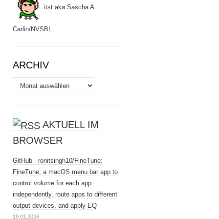
itst
aka
Sascha A.
Carlin
/
NVSBL
.
ARCHIV
Archiv
AKTUELL IM
BROWSER
GitHub - ronitsingh10/FineTune:
FineTune, a macOS menu bar app to
control volume for each app
independently, route apps to different
output devices, and apply EQ
19.01.2026