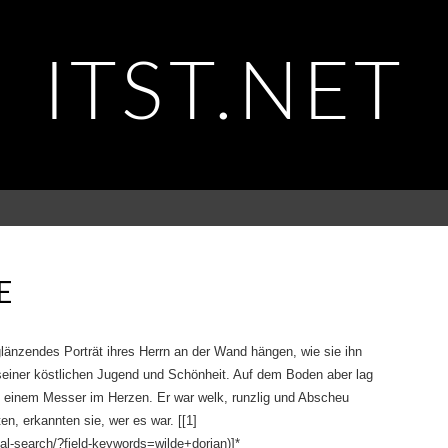
ITST.NET
E
glänzendes Porträt ihres Herrn an der Wand hängen, wie sie ihn
 seiner köstlichen Jugend und Schönheit. Auf dem Boden aber lag
t einem Messer im Herzen. Er war welk, runzlig und Abscheu
en, erkannten sie, wer es war. [[1]
l-search/?field-keywords=wilde+dorian)]*