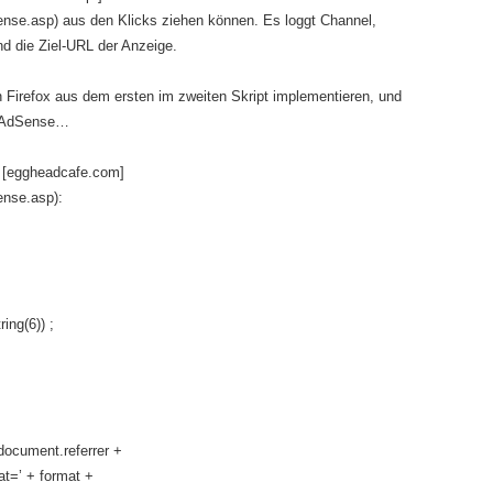
ense.asp) aus den Klicks ziehen können. Es loggt Channel,
nd die Ziel-URL der Anzeige.
Firefox aus dem ersten im zweiten Skript implementieren, und
r AdSense…
n [eggheadcafe.com]
ense.asp):
ing(6)) ;
document.referrer +
mat=’ + format +