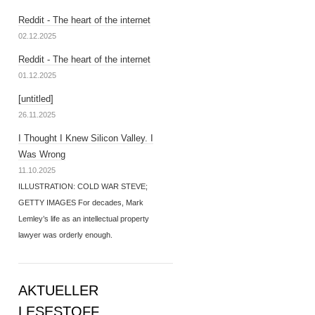
Reddit - The heart of the internet
02.12.2025
Reddit - The heart of the internet
01.12.2025
[untitled]
26.11.2025
I Thought I Knew Silicon Valley. I
Was Wrong
11.10.2025
ILLUSTRATION: COLD WAR STEVE;
GETTY IMAGES For decades, Mark
Lemley’s life as an intellectual property
lawyer was orderly enough.
AKTUELLER
LESESTOFF