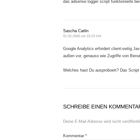
das adsense logger script funktionierte bei
Sascha Carlin
01.02.2006 um 15:23 Uhr
Google Analytics erfordert client-seitig J
außen vor, genauso wie Zugriffe von Benut
Welches hast Du ausproboert? Das Scrip
SCHREIBE EINEN KOMMENTA
Deine E-Mail-Adresse wird nicht veröffentli
Kommentar
*