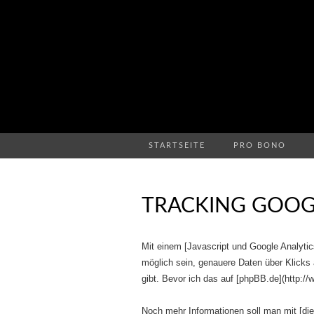
STARTSEITE
PRO BONO
TRACKING GOOG
Mit einem [Javascript und Google Analyti
möglich sein, genauere Daten über Klicks 
gibt. Bevor ich das auf [phpBB.de](http://
Noch mehr Informationen soll man mit [di