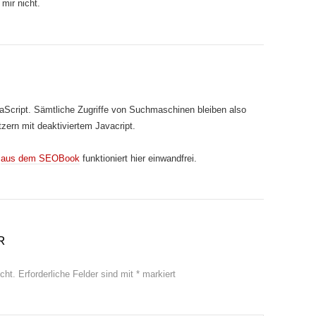
 mir nicht.
avaScript. Sämtliche Zugriffe von Suchmaschinen bleiben also
zern mit deaktiviertem Javacript.
t
aus dem SEOBook
funktioniert hier einwandfrei.
R
cht.
Erforderliche Felder sind mit
*
markiert