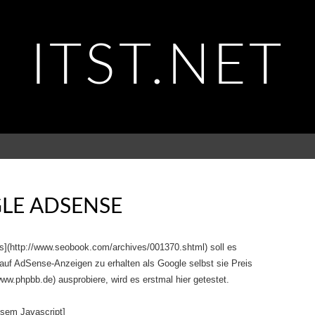
ITST.NET
LE ADSENSE
cs](http://www.seobook.com/archives/001370.shtml) soll es
auf AdSense-Anzeigen zu erhalten als Google selbst sie Preis
www.phpbb.de) ausprobiere, wird es erstmal hier getestet.
esem Javascript]