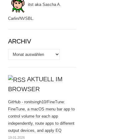
itst
aka
Sascha A.
Carlin
/
NVSBL
.
ARCHIV
Archiv
AKTUELL IM
BROWSER
GitHub - ronitsingh10/FineTune:
FineTune, a macOS menu bar app to
control volume for each app
independently, route apps to different
output devices, and apply EQ
19.01.2026