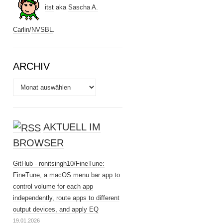
itst
aka
Sascha A.
Carlin
/
NVSBL
.
ARCHIV
Archiv
AKTUELL IM
BROWSER
GitHub - ronitsingh10/FineTune:
FineTune, a macOS menu bar app to
control volume for each app
independently, route apps to different
output devices, and apply EQ
19.01.2026