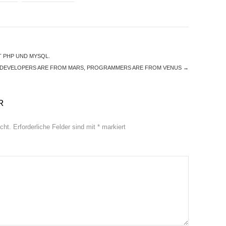
 PHP UND MYSQL.
 DEVELOPERS ARE FROM MARS, PROGRAMMERS ARE FROM VENUS
→
R
cht.
Erforderliche Felder sind mit
*
markiert