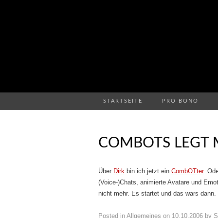
STARTSEITE
PRO BONO
COMBOTS LEGT 
Über
Dirk
bin ich jetzt ein
CombOTter
. Od
(Voice-)Chats, animierte Avatare und Emo
nicht mehr. Es startet und das wars dann
Posted in
Allgemeines
on
10.10.2006
by
S