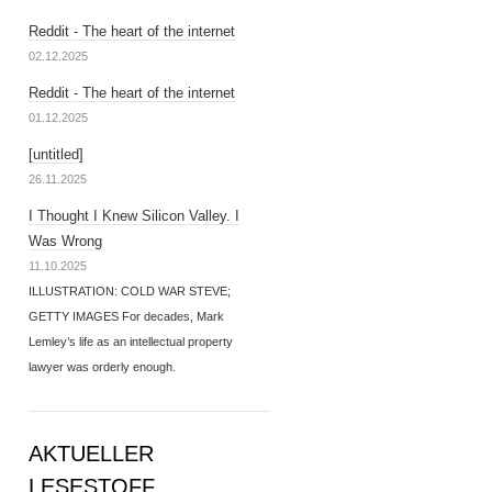
Reddit - The heart of the internet
02.12.2025
Reddit - The heart of the internet
01.12.2025
[untitled]
26.11.2025
I Thought I Knew Silicon Valley. I
Was Wrong
11.10.2025
ILLUSTRATION: COLD WAR STEVE;
GETTY IMAGES For decades, Mark
Lemley’s life as an intellectual property
lawyer was orderly enough.
AKTUELLER
LESESTOFF