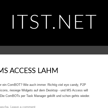
ITST.NET
MS ACCESS LAHM
er ein ComBOT? Wie auch immer. Richtig viel eye candy, P2P
ticons, riesiege Widgets auf dem Desktop - und MS Access will
. Die ComBOTs per Task Manager gekillt und schon gehts wieder.
ascha
.
Leave a comment