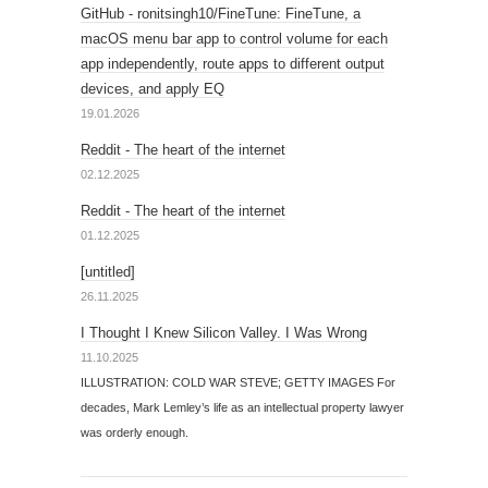
GitHub - ronitsingh10/FineTune: FineTune, a
macOS menu bar app to control volume for each
app independently, route apps to different output
devices, and apply EQ
19.01.2026
Reddit - The heart of the internet
02.12.2025
Reddit - The heart of the internet
01.12.2025
[untitled]
26.11.2025
I Thought I Knew Silicon Valley. I Was Wrong
11.10.2025
ILLUSTRATION: COLD WAR STEVE; GETTY IMAGES For
decades, Mark Lemley’s life as an intellectual property lawyer
was orderly enough.