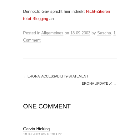
Dennoch: Gav spricht hier indirekt
Nicht-Zitieren
tötet Blogging
an.
Posted in
Allgemeines
on
18.09.2003
by
Sascha
.
1
Comment
←
ERONA: ACCESSABILITY-STATEMENT
ERONA UPDATE ;-)
→
ONE COMMENT
Garvin Hicking
18.09.2003 um 16:30 Uhr