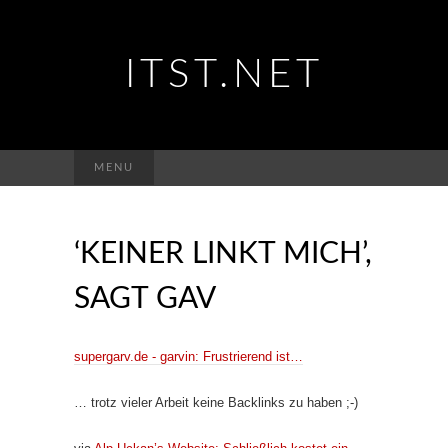
ITST.NET
Suchen
MENU
nach:
‘KEINER LINKT MICH’,
SAGT GAV
supergarv.de - garvin: Frustrierend ist…
… trotz vieler Arbeit keine Backlinks zu haben ;-)