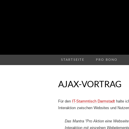
STARTSEITE
PRO BONO
AJAX-VORTRAG
Für den
IT-Stammtisch Darmstadt
halte ic
Interaktion zwischen Websites und Nutzern
Das Mantra “Pro Aktion eine Webseite
Interaktion mit einzelnen Webelement