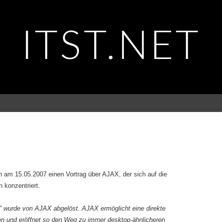
ITST.NET
h am 15.05.2007 einen Vortrag über AJAX, der sich auf die
 konzentriert.
” wurde von AJAX abgelöst. AJAX ermöglicht eine direkte
en und eröffnet so den Weg zu immer desktop-ähnlicheren