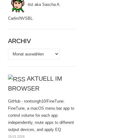
itst
aka
Sascha A.
Carlin
/
NVSBL
.
ARCHIV
Archiv
AKTUELL IM
BROWSER
GitHub - ronitsingh10/FineTune:
FineTune, a macOS menu bar app to
control volume for each app
independently, route apps to different
output devices, and apply EQ
19.01.2026