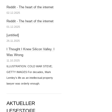
Reddit - The heart of the internet
02.12.2025
Reddit - The heart of the internet
01.12.2025
[untitled]
26.11.2025
I Thought I Knew Silicon Valley. I
Was Wrong
11.10.2025
ILLUSTRATION: COLD WAR STEVE;
GETTY IMAGES For decades, Mark
Lemley’s life as an intellectual property
lawyer was orderly enough.
AKTUELLER
LESESTOFF