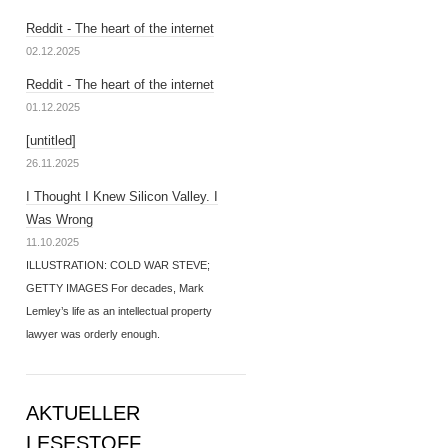
Reddit - The heart of the internet
02.12.2025
Reddit - The heart of the internet
01.12.2025
[untitled]
26.11.2025
I Thought I Knew Silicon Valley. I
Was Wrong
11.10.2025
ILLUSTRATION: COLD WAR STEVE;
GETTY IMAGES For decades, Mark
Lemley’s life as an intellectual property
lawyer was orderly enough.
AKTUELLER
LESESTOFF