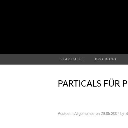
STARTSEITE
PRO BONO
PARTICALS FÜR 
Posted in
Allgemeines
on
29.05.2007
by
S