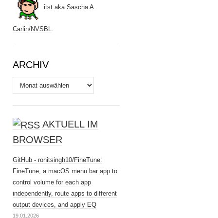
itst
aka
Sascha A.
Carlin
/
NVSBL
.
ARCHIV
Archiv
AKTUELL IM
BROWSER
GitHub - ronitsingh10/FineTune:
FineTune, a macOS menu bar app to
control volume for each app
independently, route apps to different
output devices, and apply EQ
19.01.2026