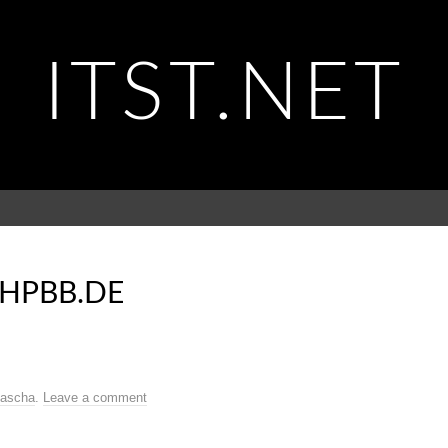
ITST.NET
PHPBB.DE
ascha
.
Leave a comment