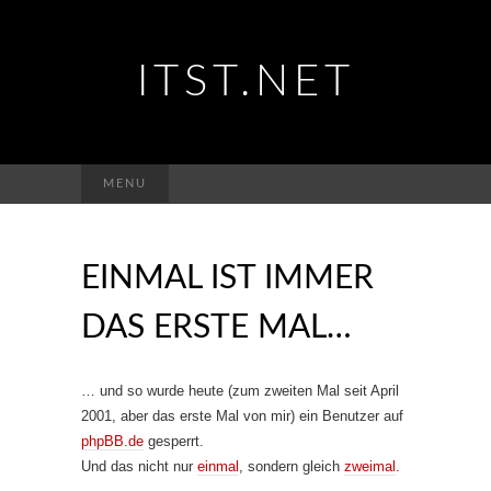
ITST.NET
Suchen
MENU
nach:
EINMAL IST IMMER
DAS ERSTE MAL…
… und so wurde heute (zum zweiten Mal seit April
2001, aber das erste Mal von mir) ein Benutzer auf
phpBB.de
gesperrt.
Und das nicht nur
einmal
, sondern gleich
zweimal
.