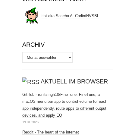
itst
aka
Sascha A. Carlin
/
NVSBL
.
ARCHIV
Archiv
AKTUELL IM BROWSER
GitHub - ronitsingh10/FineTune: FineTune, a
macOS menu bar app to control volume for each
app independently, route apps to different output
devices, and apply EQ
19.01.2026
Reddit - The heart of the internet