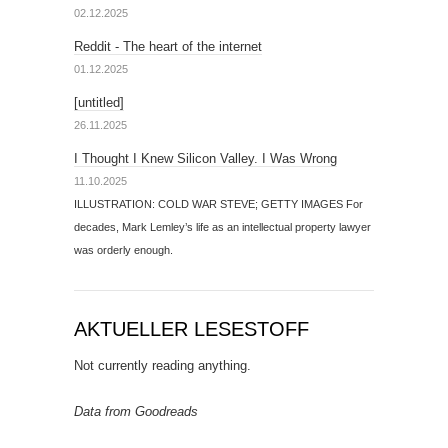
02.12.2025
Reddit - The heart of the internet
01.12.2025
[untitled]
26.11.2025
I Thought I Knew Silicon Valley. I Was Wrong
11.10.2025
ILLUSTRATION: COLD WAR STEVE; GETTY IMAGES For
decades, Mark Lemley’s life as an intellectual property lawyer
was orderly enough.
AKTUELLER LESESTOFF
Not currently reading anything.
Data from Goodreads