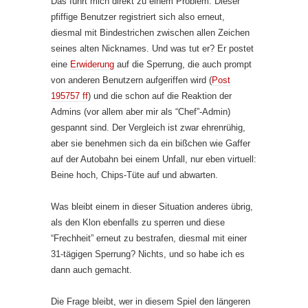
Das führt mich direkt zu einem Problem. Dieser
pfiffige Benutzer registriert sich also erneut,
diesmal mit Bindestrichen zwischen allen Zeichen
seines alten Nicknames. Und was tut er? Er postet
eine
Erwiderung
auf die Sperrung, die auch prompt
von anderen Benutzern aufgeriffen wird (
Post
195757 ff
) und die schon auf die Reaktion der
Admins (vor allem aber mir als “Chef”-Admin)
gespannt sind. Der Vergleich ist zwar ehrenrühig,
aber sie benehmen sich da ein bißchen wie Gaffer
auf der Autobahn bei einem Unfall, nur eben virtuell:
Beine hoch, Chips-Tüte auf und abwarten.
Was bleibt einem in dieser Situation anderes übrig,
als den Klon ebenfalls zu sperren und diese
“Frechheit” erneut zu bestrafen, diesmal mit einer
31-tägigen Sperrung? Nichts, und so habe ich es
dann auch gemacht.
Die Frage bleibt, wer in diesem Spiel den längeren