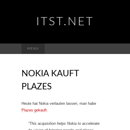
ITST.NET
Suchen
MENU
nach:
NOKIA KAUFT
PLAZES
Heute hat Nokia verlauten lassen, man habe
Plazes gekauft
.
“This acquisition helps Nokia to accelerate