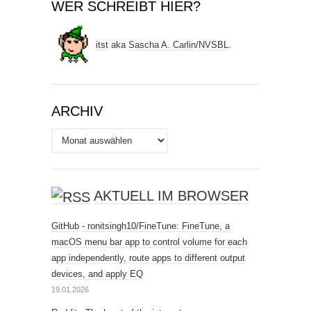
WER SCHREIBT HIER?
itst
aka
Sascha A. Carlin
/
NVSBL
.
ARCHIV
Archiv
AKTUELL IM BROWSER
GitHub - ronitsingh10/FineTune: FineTune, a
macOS menu bar app to control volume for each
app independently, route apps to different output
devices, and apply EQ
19.01.2026