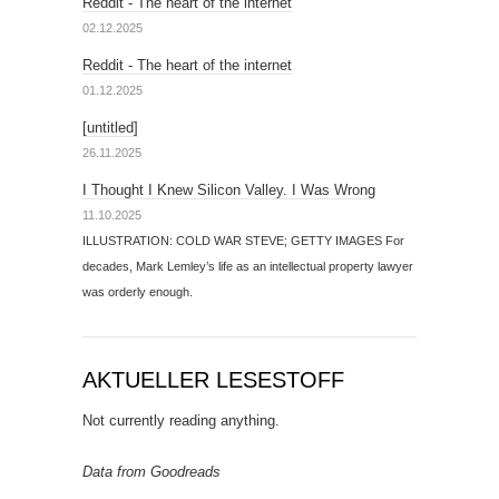
Reddit - The heart of the internet
02.12.2025
Reddit - The heart of the internet
01.12.2025
[untitled]
26.11.2025
I Thought I Knew Silicon Valley. I Was Wrong
11.10.2025
ILLUSTRATION: COLD WAR STEVE; GETTY IMAGES For
decades, Mark Lemley’s life as an intellectual property lawyer
was orderly enough.
AKTUELLER LESESTOFF
Not currently reading anything.
Data from Goodreads