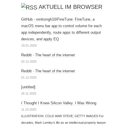
AKTUELL IM BROWSER
GitHub - ronitsingh10/FineTune: FineTune, a
macOS menu bar app to control volume for each
app independently, route apps to different output
devices, and apply EQ
19.01.2026
Reddit - The heart of the internet
02.12.2025
Reddit - The heart of the internet
01.12.2025
[untitled]
26.11.2025
I Thought I Knew Silicon Valley. I Was Wrong
11.10.2025
ILLUSTRATION: COLD WAR STEVE; GETTY IMAGES For
decades, Mark Lemley’s life as an intellectual property lawyer