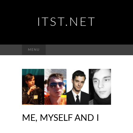
ITST.NET
Suchen
MENU
nach:
ME, MYSELF AND I