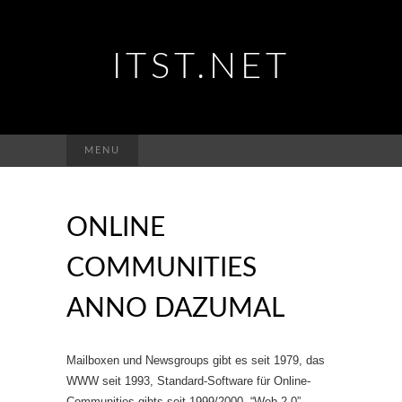
ITST.NET
Suchen
MENU
nach:
ONLINE
COMMUNITIES
ANNO DAZUMAL
Mailboxen und Newsgroups gibt es seit 1979, das
WWW seit 1993, Standard-Software für Online-
Communities gibts seit 1999/2000, “Web 2.0”