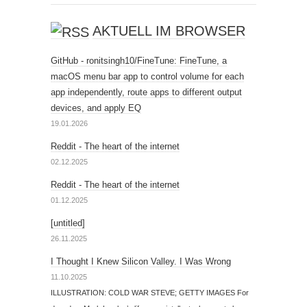
AKTUELL IM BROWSER
GitHub - ronitsingh10/FineTune: FineTune, a
macOS menu bar app to control volume for each
app independently, route apps to different output
devices, and apply EQ
19.01.2026
Reddit - The heart of the internet
02.12.2025
Reddit - The heart of the internet
01.12.2025
[untitled]
26.11.2025
I Thought I Knew Silicon Valley. I Was Wrong
11.10.2025
ILLUSTRATION: COLD WAR STEVE; GETTY IMAGES For